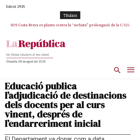
Edició 2935
TItulars
SOS Costa Brava es planta contra la “nefasta” prolongació de la C-32 i
n’exigeix la retirada immediata
Els Països Catalans al teu abast
Dissabte, 08 de agost del 2026
Educació publica
l’adjudicació de destinacions
dels docents per al curs
vinent, després de
l’endarreriment inicial
El Departament va donar com a data