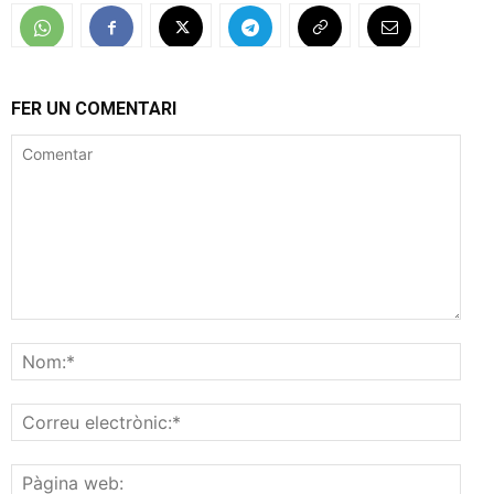
FER UN COMENTARI
Comentar
Nom
Corr
elec
Pàgi