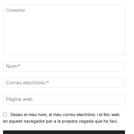
Comentar
Nom
Corr
elec
Pàgi
web
Deseu el meu nom, el meu correu electrònic i el lloc web
en aquest navegador per a la propera vegada que ho faci.