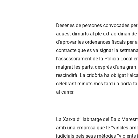
Desenes de persones convocades per 
aquest dimarts al ple extraordinari d
d’aprovar les ordenances fiscals per al
contracte que es va signar la setma
l’assessorament de la Policia Local e
malgrat les parts, després d’una gran 
rescindirà. La cridòria ha obligat l’al
celebrant minuts més tard i a porta t
al carrer.
La Xarxa d’Habitatge del Baix Maresme
amb una empresa que té “vincles amb 
judicials pels seus mètodes “violents 