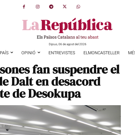
Els Països Catalans al teu abast
Dijous, 06 de agost del 2026
PAÍS
OPINIÓ
ENTREVISTES
ELMONCASTELLER
MÉ
sones fan suspendre el
de Dalt en desacord
cte de Desokupa