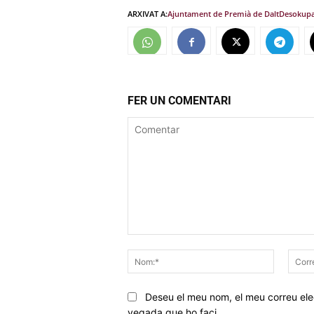
ARXIVAT A:
Ajuntament de Premià de Dalt
Desokup
FER UN COMENTARI
Comentar
Nom:*
Deseu el meu nom, el meu correu elec
vegada que ho faci.