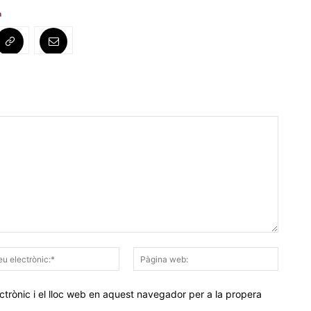
a
Correu
Pàgina
electrònic:*
web:
trònic i el lloc web en aquest navegador per a la propera