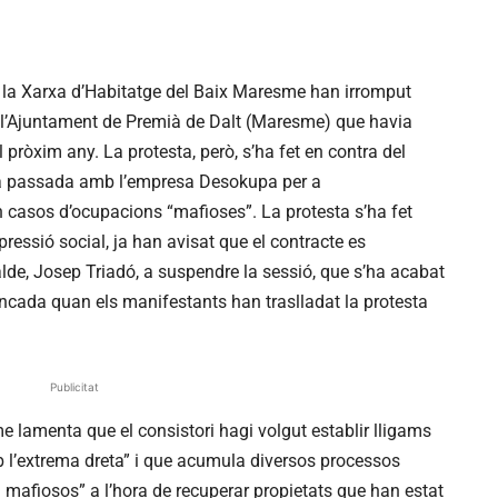
la Xarxa d’Habitatge del Baix Maresme han irromput
e l’Ajuntament de Premià de Dalt (Maresme) que havia
 pròxim any. La protesta, però, s’ha fet en contra del
na passada amb l’empresa Desokupa per a
n casos d’ocupacions “mafioses”. La protesta s’ha fet
pressió social, ja han avisat que el contracte es
calde, Josep Triadó, a suspendre la sessió, que s’ha acabat
ancada quan els manifestants han traslladat la protesta
Publicitat
 lamenta que el consistori hagi volgut establir lligams
l’extrema dreta” i que acumula diversos processos
i mafiosos” a l’hora de recuperar propietats que han estat