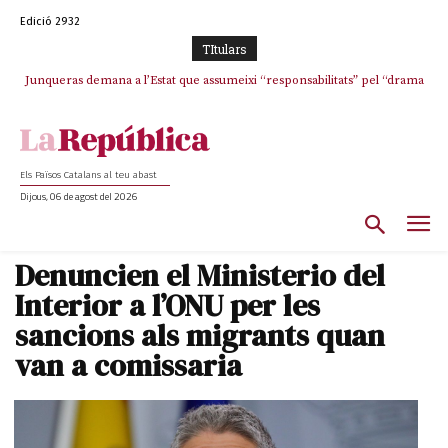
Edició 2932
TItulars
Junqueras demana a l’Estat que assumeixi “responsabilitats” pel “drama
humà” a Ceuta i avança que Catalunya haurà de continuar acollint
menors
Els Països Catalans al teu abast
Dijous, 06 de agost del 2026
Denuncien el Ministerio del
Interior a l’ONU per les
sancions als migrants quan
van a comissaria