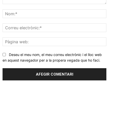
Comentar
Nom
Corr
elec
Pàgi
web
Deseu el meu nom, el meu correu electrònic i el lloc web
en aquest navegador per a la propera vegada que ho faci.