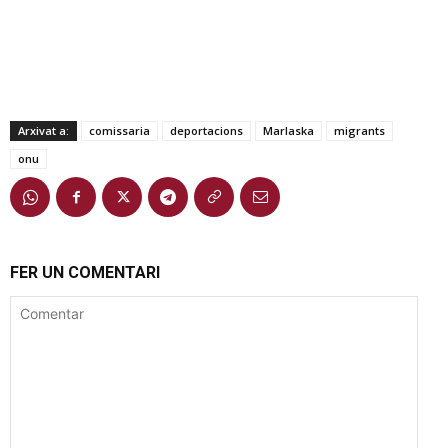
Arxivat a:
comissaria
deportacions
Marlaska
migrants
onu
FER UN COMENTARI