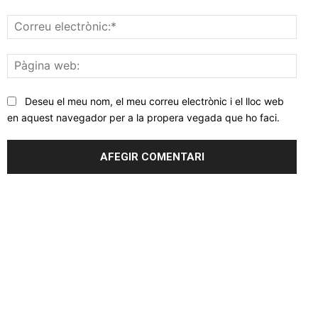
Corr
elec
Pàgi
web
Deseu el meu nom, el meu correu electrònic i el lloc web
en aquest navegador per a la propera vegada que ho faci.