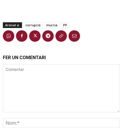
Arxivat a:
corrupció
murcia
PP
FER UN COMENTARI
Comentar
Nom