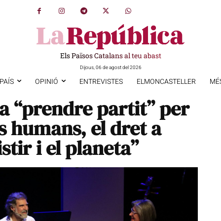
Els Països Catalans al teu abast
Dijous, 06 de agost del 2026
PAÍS
OPINIÓ
ENTREVISTES
ELMONCASTELLER
MÉ
 “prendre partit” per
ts humans, el dret a
tir i el planeta”