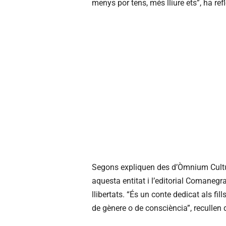
menys por tens, més lliure ets”, ha ref
Segons expliquen des d’Òmnium Cultura
aquesta entitat i l’editorial Comanegra 
llibertats. “És un conte dedicat als fil
de gènere o de consciència”, reculle