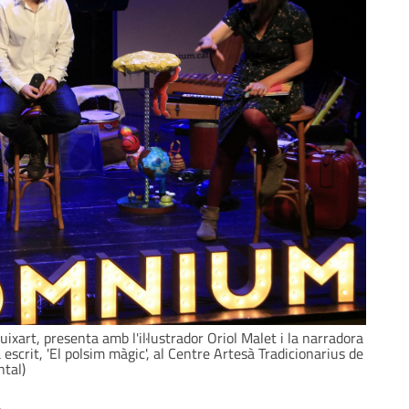
ixart, presenta amb l'il·lustrador Oriol Malet i la narradora
scrit, 'El polsim màgic', al Centre Artesà Tradicionarius de
ntal)