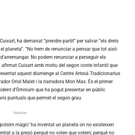
Cuixart, ha demanat “prendre partit” per salvar “els drets
i el planeta”. “No hem de renunciar a pensar que tot això
m d’arremangar. No podem renunciar a perseguir els
 afirmat Cuixart amb motiu del segon conte infantil que
 presentat aquest diumenge al Centre Artesà Tradicionarius
rador Oriol Malet i la narradora Mon Mas. És el primer
resident d’Òmnium que ha pogut presentar en públic
aris puntuals que permet el segon grau.
Publicitat
l polsim màgic’ ha inventat un planeta on no existeixen
he entrat a la presó perquè no volen que votem; perquè no