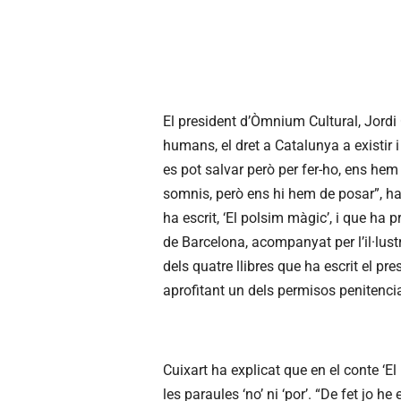
El president d’Òmnium Cultural, Jordi 
humans, el dret a Catalunya a existir 
es pot salvar però per fer-ho, ens he
somnis, però ens hi hem de posar”, ha
ha escrit, ‘El polsim màgic’, i que ha
de Barcelona, acompanyat per l’il·lust
dels quatre llibres que ha escrit el p
aprofitant un dels permisos penitenci
Cuixart ha explicat que en el conte ‘E
les paraules ‘no’ ni ‘por’. “De fet jo 