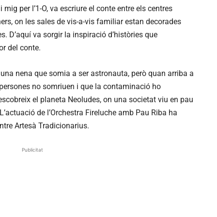
i mig per l’1-O, va escriure el conte entre els centres
ers, on les sales de vis-a-vis familiar estan decorades
. D’aquí va sorgir la inspiració d’històries que
or del conte.
un, una nena que somia a ser astronauta, però quan arriba a
es persones no somriuen i que la contaminació ho
escobreix el planeta Neoludes, on una societat viu en pau
 L’actuació de l’Orchestra Fireluche amb Pau Riba ha
ntre Artesà Tradicionarius.
Publicitat