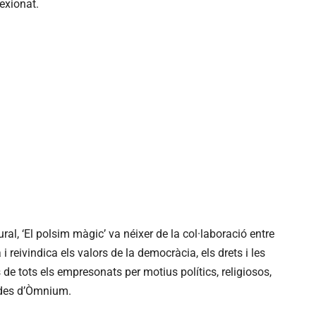
lexionat.
l, ‘El polsim màgic’ va néixer de la col·laboració entre
i reivindica els valors de la democràcia, els drets i les
ls de tots els empresonats per motius polítics, religiosos,
n des d’Òmnium.