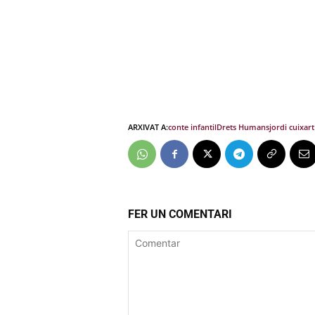
ARXIVAT A:
conte infantil
Drets Humans
jordi cuixart
FER UN COMENTARI