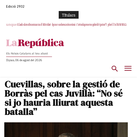
Edició 2932
TItulars
L’abandonament de les seleccions catalanes per part de la UFEC
espanyolitza l’esport del país
Els Països Catalans al teu abast
Dijous, 06 de agost del 2026
Cuevillas, sobre la gestió de
Borràs pel cas Juvillà: “No sé
si jo hauria lliurat aquesta
batalla”