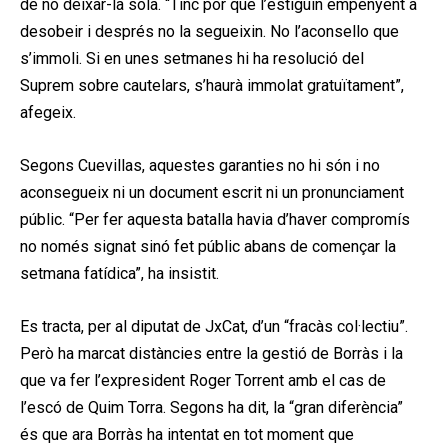
de no deixar-la sola. “Tinc por que l’estiguin empenyent a
desobeir i després no la segueixin. No l’aconsello que
s’immoli. Si en unes setmanes hi ha resolució del
Suprem sobre cautelars, s’haurà immolat gratuïtament”,
afegeix.
Segons Cuevillas, aquestes garanties no hi són i no
aconsegueix ni un document escrit ni un pronunciament
públic. “Per fer aquesta batalla havia d’haver compromís
no només signat sinó fet públic abans de començar la
setmana fatídica”, ha insistit.
Es tracta, per al diputat de JxCat, d’un “fracàs col·lectiu”.
Però ha marcat distàncies entre la gestió de Borràs i la
que va fer l’expresident Roger Torrent amb el cas de
l’escó de Quim Torra. Segons ha dit, la “gran diferència”
és que ara Borràs ha intentat en tot moment que