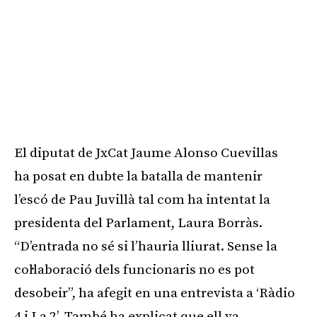
El diputat de JxCat Jaume Alonso Cuevillas
ha posat en dubte la batalla de mantenir
l’escó de Pau Juvillà tal com ha intentat la
presidenta del Parlament, Laura Borràs.
“D’entrada no sé si l’hauria lliurat. Sense la
col·laboració dels funcionaris no es pot
desobeir”, ha afegit en una entrevista a ‘Ràdio
4 i La 2’. També ha explicat que ell va