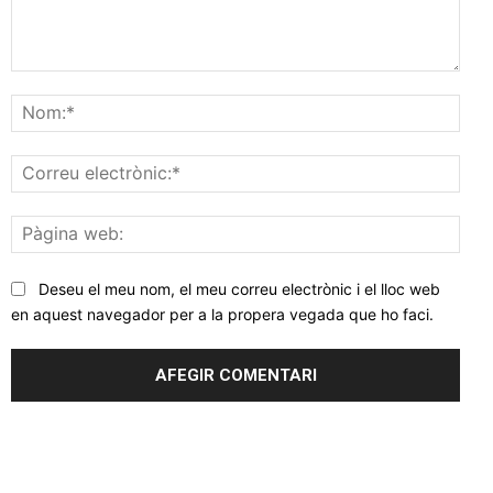
Comentar
Nom
Corr
elec
Pàgi
web
Deseu el meu nom, el meu correu electrònic i el lloc web
en aquest navegador per a la propera vegada que ho faci.