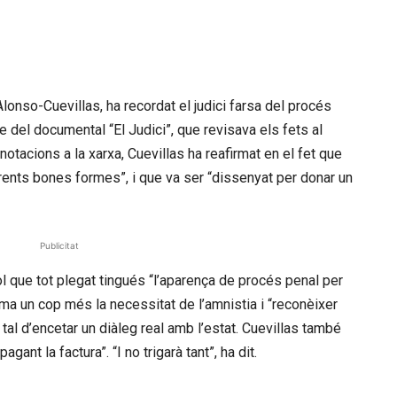
Alonso-
Cuevillas
, ha recordat el judici farsa del procés
del documental “El Judici”, que revisava els fets al
anotacions a la xarxa,
Cuevillas
ha reafirmat en el fet que
parents bones formes”, i que va ser “dissenyat per donar un
Publicitat
l que tot plegat tingués “l’aparença de procés penal per
clama un cop més la necessitat de l’amnistia i “reconèixer
tal d’encetar un diàleg real amb l’estat.
Cuevillas
també
nt la factura”. “I no trigarà tant”, ha dit.