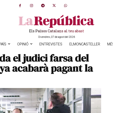
Els Països Catalans al teu abast
Divendres, 07 de agost del 2026
PAÍS
OPINIÓ
ENTREVISTES
ELMONCASTELLER
MÉ
da el judici farsa del
ya acabarà pagant la