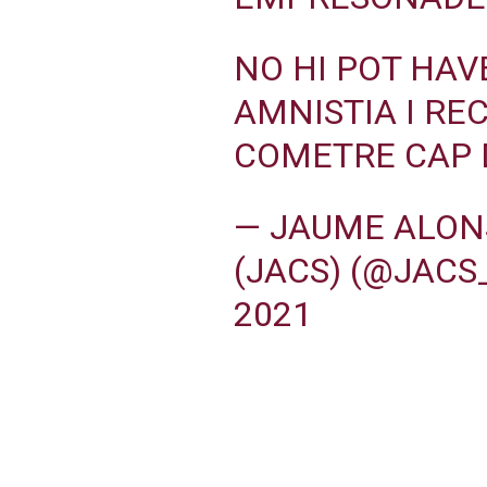
NO HI POT HAV
AMNISTIA I RE
COMETRE CAP 
— JAUME ALONS
(JACS) (@JAC
2021