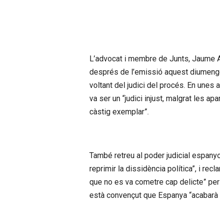
L’advocat i membre de Junts, Jaume 
després de l’emissió aquest diumenge 
voltant del judici del procés. En unes 
va ser un “judici injust, malgrat les a
càstig exemplar”.
També retreu al poder judicial espanyo
reprimir la dissidència política”, i re
que no es va cometre cap delicte” per 
està convençut que Espanya “acabarà paga