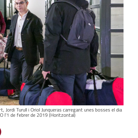
rt, Jordi Turull i Oriol Junqueras carregant unes bosses el dia
1-O l'1 de febrer de 2019 (Horitzontal)