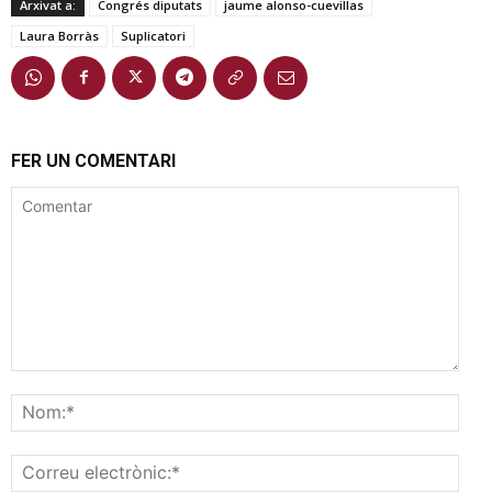
Arxivat a:
Congrés diputats
jaume alonso-cuevillas
Laura Borràs
Suplicatori
FER UN COMENTARI
Comentar
Nom
Corr
elec