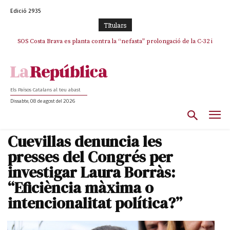
Edició 2935
TItulars
SOS Costa Brava es planta contra la “nefasta” prolongació de la C-32 i
n’exigeix la retirada immediata
Els Països Catalans al teu abast
Dissabte, 08 de agost del 2026
Cuevillas denuncia les
presses del Congrés per
investigar Laura Borràs:
“Eficiència màxima o
intencionalitat política?”