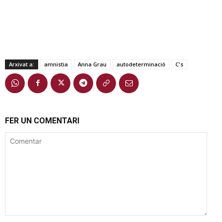
Arxivat a:
amnistia
Anna Grau
autodeterminació
C's
FER UN COMENTARI
Comentar