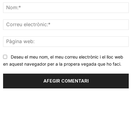
Nom
Corr
elec
Pàgi
web
Deseu el meu nom, el meu correu electrònic i el lloc web
en aquest navegador per a la propera vegada que ho faci.