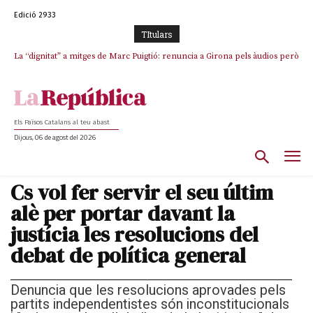
Edició 2933
TItulars
La “dignitat” a mitges de Marc Puigtió: renuncia a Girona pels àudios però
s’aferra als càrrecs remunerats de Sant Julià i el Consell Comarcal
Els Països Catalans al teu abast
Dijous, 06 de agost del 2026
Cs vol fer servir el seu últim
alè per portar davant la
justícia les resolucions del
debat de política general
Denuncia que les resolucions aprovades pels
partits independentistes són inconstitucionals