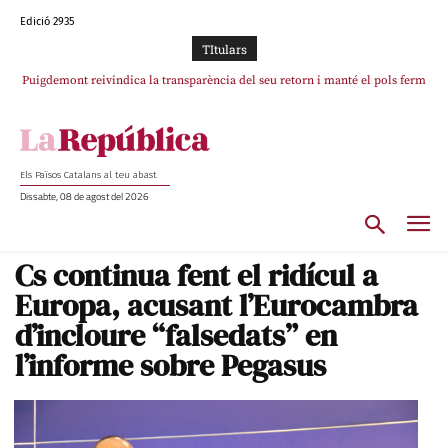
Edició 2935
TItulars
Puigdemont reivindica la transparència del seu retorn i manté el pols ferm
Portugal acusa Espanya de provocar un “efecte crida” massiu per la seva
per la plena llibertat dels encausats
“manca de regulació” migratòria
Els Països Catalans al teu abast
Dissabte, 08 de agost del 2026
Cs continua fent el ridícul a
Europa, acusant l’Eurocambra
d’incloure “falsedats” en
l’informe sobre Pegasus