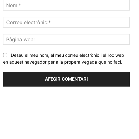
Nom
Corr
elec
Pàgi
web
Deseu el meu nom, el meu correu electrònic i el lloc web
en aquest navegador per a la propera vegada que ho faci.