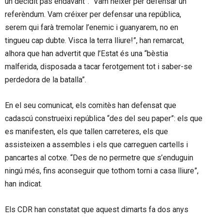
un decidit pas endavant”. “Vam néixer per defensar un
referèndum. Vam créixer per defensar una república,
serem qui farà tremolar l’enemic i guanyarem, no en
tingueu cap dubte. Visca la terra lliure!”, han remarcat,
alhora que han advertit que l’Estat és una “bèstia
malferida, disposada a tacar ferotgement tot i saber-se
perdedora de la batalla”.
En el seu comunicat, els comitès han defensat que
cadascú construeixi república “des del seu paper”: els que
es manifesten, els que tallen carreteres, els que
assisteixen a assembles i els que carreguen cartells i
pancartes al cotxe. “Des de no permetre que s’enduguin
ningú més, fins aconseguir que tothom torni a casa lliure”,
han indicat.
Els CDR han constatat que aquest dimarts fa dos anys