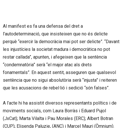
Al manifest es fa una defensa del dret a
l’autodeterminació, que insisteixen que no és delicte
perquè “exercir la democràcia mai pot ser delicte”. “Davant
les injustícies la societat madura i democràtica no pot
restar callada”, apunten, i afegeixen que la sentència
“condemnatòria” serà “el major atac als drets
fonamentals”. En aquest sentit, asseguren que qualsevol
sentència que no sigui absolutòria serà “injusta” i reiteren
que les acusacions de rebel·lió i sedició “són falses”.
A l’acte hi ha assistit diversos representants polítics i de
moviments socials, com Laura Borràs i Eduard Pujol
(JxCat); Marta Vilalta i Pau Morales (ERC); Albert Botran
(CUP); Elisenda Paluzie, (ANC) i Marcel Mauri (Òmnium).