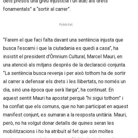
dels presos una greu injustícia i un atac als drets
fonamentals” a “sortir al carrer”.
Publicitat
“Farem el que faci falta davant una sentència injusta que
busca l’escarni i que la ciutadania es quedi a casa”, ha
insistit el president d’Òmnium Cultural, Marcel Mauri, en
una atenció als mitjans després de la declaració conjunta.
“La sentència busca revenja i per això tothom ha de sortir
al carrer a defensar els drets i les llibertats, no només un
dia, sinó una època que serà llarga”, ha continuat. En
aquest sentit Mauri ha apostat perquè “hi sigui tothom” i
ha confiat que els comuns, que no han participat en aquest
manifest conjunt, es sumaran a la resposta unitària. Mauri,
però, no ha volgut donar detalls de quines seran les
mobilitzacions i ho ha atribuït al fet que són moltes