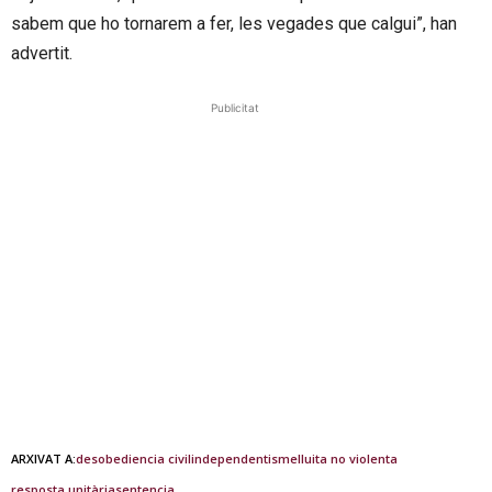
sabem que ho tornarem a fer, les vegades que calgui”, han
advertit.
Publicitat
ARXIVAT A:
desobediencia civil
independentisme
lluita no violenta
resposta unitària
sentencia