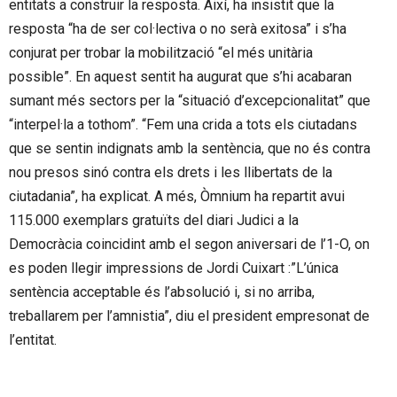
entitats a construir la resposta. Així, ha insistit que la
resposta “ha de ser col·lectiva o no serà exitosa” i s’ha
conjurat per trobar la mobilització “el més unitària
possible”. En aquest sentit ha augurat que s’hi acabaran
sumant més sectors per la “situació d’excepcionalitat” que
“interpel·la a tothom”. “Fem una crida a tots els ciutadans
que se sentin indignats amb la sentència, que no és contra
nou presos sinó contra els drets i les llibertats de la
ciutadania”, ha explicat. A més, Òmnium ha repartit avui
115.000 exemplars gratuïts del diari Judici a la
Democràcia coincidint amb el segon aniversari de l’1-O, on
es poden llegir impressions de Jordi Cuixart :”L’única
sentència acceptable és l’absolució i, si no arriba,
treballarem per l’amnistia”, diu el president empresonat de
l’entitat.