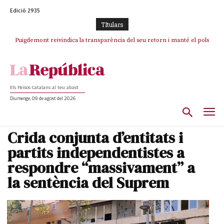
Edició 2935
TItulars
Puigdemont reivindica la transparència del seu retorn i manté el pols
ferm per la plena llibertat dels encausats
Els Països Catalans al teu abast
Diumenge, 09 de agost del 2026
Crida conjunta d’entitats i
partits independentistes a
respondre “massivament” a
la sentència del Suprem