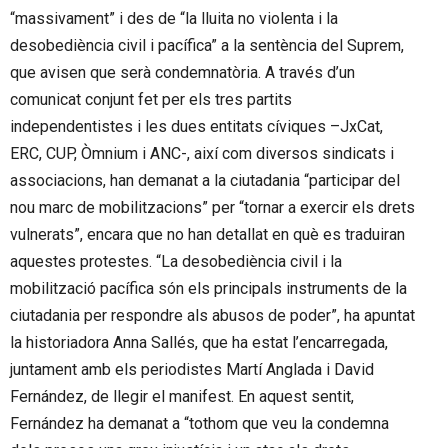
“massivament” i des de “la lluita no violenta i la
desobediència civil i pacífica” a la sentència del Suprem,
que avisen que serà condemnatòria. A través d’un
comunicat conjunt fet per els tres partits
independentistes i les dues entitats cíviques –JxCat,
ERC, CUP, Òmnium i ANC-, així com diversos sindicats i
associacions, han demanat a la ciutadania “participar del
nou marc de mobilitzacions” per “tornar a exercir els drets
vulnerats”, encara que no han detallat en què es traduiran
aquestes protestes. “La desobediència civil i la
mobilització pacífica són els principals instruments de la
ciutadania per respondre als abusos de poder”, ha apuntat
la historiadora Anna Sallés, que ha estat l’encarregada,
juntament amb els periodistes Martí Anglada i David
Fernández, de llegir el manifest. En aquest sentit,
Fernández ha demanat a “tothom que veu la condemna