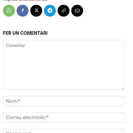
FER UN COMENTARI
Comentar
Nom
Corr
elec
Pàgi