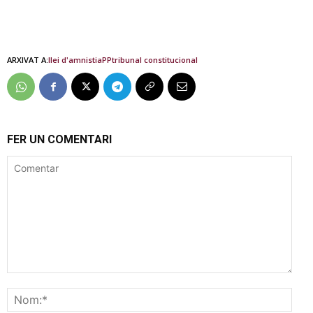
ARXIVAT A:
llei d'amnistia
PP
tribunal constitucional
FER UN COMENTARI
Comentar
Nom