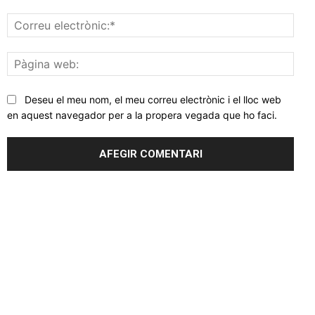
Corr
elec
Pàgi
web
Deseu el meu nom, el meu correu electrònic i el lloc web
en aquest navegador per a la propera vegada que ho faci.