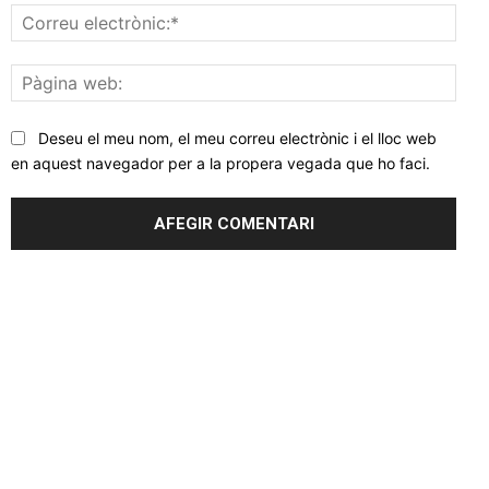
Corr
elec
Pàgi
web
Deseu el meu nom, el meu correu electrònic i el lloc web
en aquest navegador per a la propera vegada que ho faci.