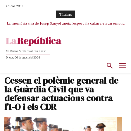
Edició 2933
TItulars
La memòria viva de Josep Sunyol uneix l’esport i la cultura en un emotiu
La “dignitat” a mitges de Marc Puigtió: renuncia a Girona pels àudios però
s’aferra als càrrecs remunerats de Sant Julià i el Consell Comarcal
homenatge a Guadarrama pel seu 90è aniversari
Els Països Catalans al teu abast
Dijous, 06 de agost del 2026
Cessen el polèmic general de
la Guàrdia Civil que va
defensar actuacions contra
l’1-O i els CDR