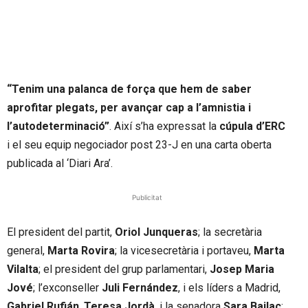
“Tenim una palanca de força que hem de saber
aprofitar plegats, per avançar cap a l’amnistia i
l’autodeterminació”
. Així s’ha expressat la
cúpula d’ERC
i el seu equip negociador post 23-J en una carta oberta
publicada al ‘Diari Ara’.
Publicitat
El president del partit,
Oriol Junqueras
; la secretària
general,
Marta Rovira
; la vicesecretària i portaveu,
Marta
Vilalta
; el president del grup parlamentari,
Josep Maria
Jové
; l’exconseller
Juli Fernández
, i els líders a Madrid,
Gabriel Rufián
,
Teresa Jordà
, i la senadora
Sara Bailac
;