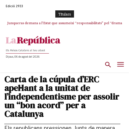
Edició 2933
TItulars
Junqueras demana a l’Estat que assumeixi “responsabilitats” pel “drama
Crisi total a ERC Girona
humà” a Ceuta i avança que Catalunya haurà de continuar acollint
menors
Els Països Catalans al teu abast
Dijous, 06 de agost del 2026
Carta de la cúpula d’ERC
apel·lant a la unitat de
l’independentisme per assolir
un “bon acord” per a
Catalunya
Els republicans pressionen Junts de manera