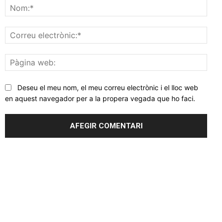
Nom
Corr
elec
Pàgi
web
Deseu el meu nom, el meu correu electrònic i el lloc web
en aquest navegador per a la propera vegada que ho faci.