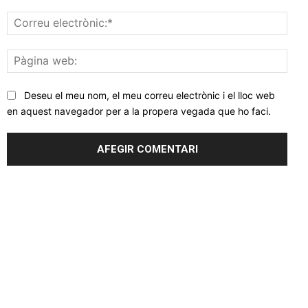
Corr
elec
Pàgi
web
Deseu el meu nom, el meu correu electrònic i el lloc web
en aquest navegador per a la propera vegada que ho faci.