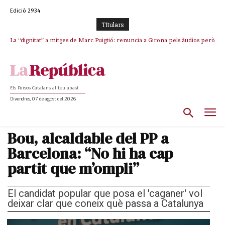
Edició 2934
TItulars
La “dignitat” a mitges de Marc Puigtió: renuncia a Girona pels àudios però
s’aferra als càrrecs remunerats de Sant Julià i el Consell Comarcal
Els Països Catalans al teu abast
Divendres, 07 de agost del 2026
Bou, alcaldable del PP a
Barcelona: “No hi ha cap
partit que m’ompli”
El candidat popular que posa el 'caganer' vol
deixar clar que coneix què passa a Catalunya