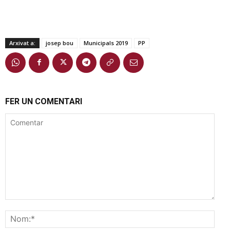
Arxivat a:
josep bou
Municipals 2019
PP
FER UN COMENTARI
Comentar
Nom