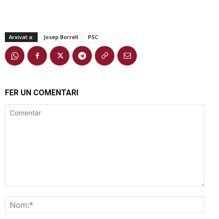
Arxivat a:
Josep Borrell
PSC
FER UN COMENTARI
Comentar
Nom