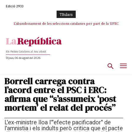
Edició 2933
TItulars
L’abandonament de les seleccions catalanes per part de la UFEC
espanyolitza l’esport del país
Els Països Catalans al teu abast
Dijous, 06 de agost del 2026
Borrell carrega contra
l’acord entre el PSC i ERC:
afirma que “s’assumeix ‘post
mortem’ el relat del procés”
L'ex-ministre lloa l'"efecte pacificador" de
l'amnistia i els indults però critica que el pacte