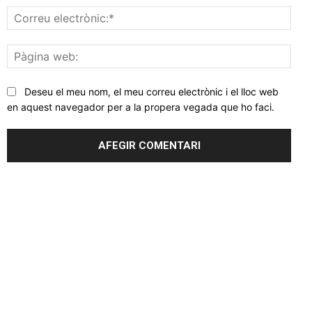
Corr
elec
Pàgi
web
Deseu el meu nom, el meu correu electrònic i el lloc web
en aquest navegador per a la propera vegada que ho faci.