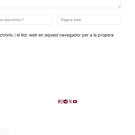
Correu
Pàgina
electrònic:*
web:
trònic i el lloc web en aquest navegador per a la propera