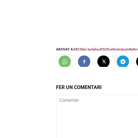
ARXIVAT A:
ERC
félix bolaños
PSOE
referèndum
Refer
FER UN COMENTARI