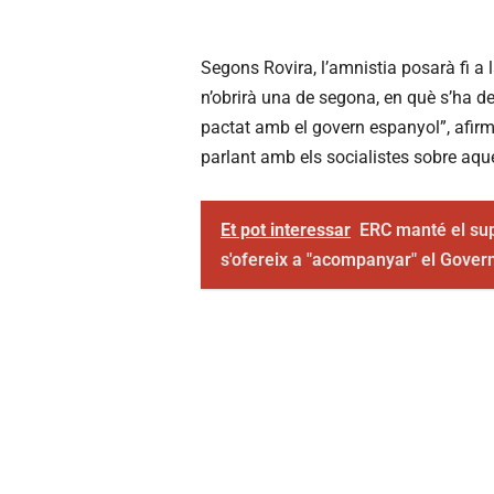
Segons Rovira, l’amnistia posarà fi a l
n’obrirà una de segona, en què s’ha de
pactat amb el govern espanyol”, afirm
parlant amb els socialistes sobre aqu
Et pot interessar
ERC manté el sup
s'ofereix a "acompanyar" el Gover