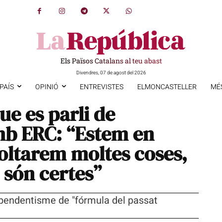
Els Països Catalans al teu abast
Divendres, 07 de agost del 2026
PAÍS
OPINIÓ
ENTREVISTES
ELMONCASTELLER
MÉ
ue es parli de
b ERC: “Estem en
ltarem moltes coses,
 són certes”
ndependentisme de "fórmula del passat