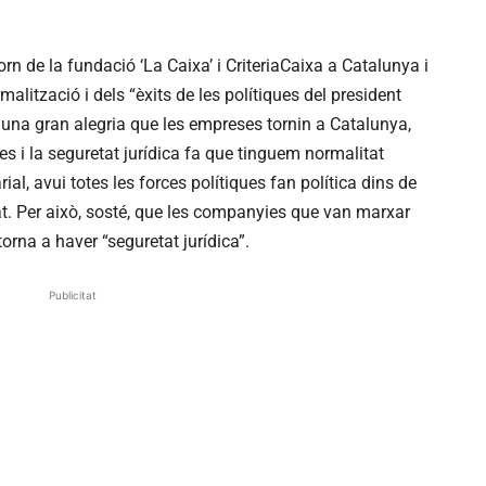
torn de la fundació ‘La Caixa’ i CriteriaCaixa a Catalunya i
alització i dels “èxits de les polítiques del president
s una gran alegria que les empreses tornin a Catalunya,
s i la seguretat jurídica fa que tinguem normalitat
arial, avui totes les forces polítiques fan política dins de
nsat. Per això, sosté, que les companyies que van marxar
orna a haver “seguretat jurídica”.
Publicitat