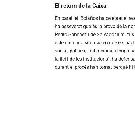
El retorn de la Caixa
En paral·lel, Bolaños ha celebrat el re
ha asseverat que és la prova de la norm
Pedro Sánchez i de Salvador Illa”. “É
estem en una situació en què els pacte
social, política, institucional i empres
la llei i de les institucions”, ha defe
durant el procés han tornat perquè hi t