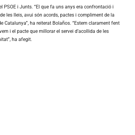
e el PSOE i Junts. “El que fa uns anys era confrontació i
 de les lleis, avui són acords, pactes i compliment de la
de Catalunya”, ha reiterat Bolaños. “Estem clarament fent
rn i el pacte que millorar el servei d’acollida de les
at”, ha afegit.