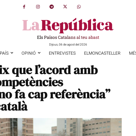
Els Països Catalans al teu abast
Dijous, 06 de agost del 2026
PAÍS
OPINIÓ
ENTREVISTES
ELMONCASTELLER
MÉ
eix que l’acord amb
competències
no fa cap referència”
català