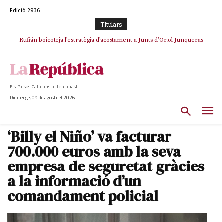
Edició 2936
TItulars
Rufián boicoteja l’estratègia d’acostament a Junts d’Oriol Junqueras
Els Països Catalans al teu abast
Diumenge, 09 de agost del 2026
‘Billy el Niño’ va facturar
700.000 euros amb la seva
empresa de seguretat gràcies
a la informació d’un
comandament policial