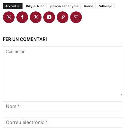
Arxivat a:
Billy el Niño
policia espanyola
Riaño
Villarejo
FER UN COMENTARI
Comentar
Nom
Corr
elec