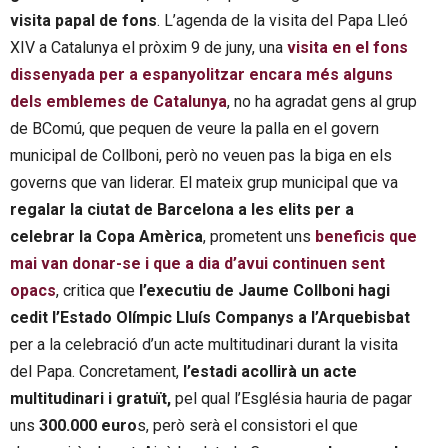
visita papal de fons
. L’agenda de la visita del Papa Lleó
XIV a Catalunya el pròxim 9 de juny, una
visita en el fons
dissenyada per a espanyolitzar encara més alguns
dels emblemes de Catalunya
, no ha agradat gens al grup
de BComú, que pequen de veure la palla en el govern
municipal de Collboni, però no veuen pas la biga en els
governs que van liderar. El mateix grup municipal que va
regalar la ciutat de Barcelona a les elits per a
celebrar la Copa Amèrica
, prometent uns
beneficis que
mai van donar-se i que a dia d’avui continuen sent
opacs
, critica que
l’executiu de Jaume Collboni hagi
cedit l’Estado Olímpic Lluís Companys a l’Arquebisbat
per a la celebració d’un acte multitudinari durant la visita
del Papa. Concretament,
l’estadi acollirà un acte
multitudinari i gratuït,
pel qual l’Església hauria de pagar
uns
300.000 euro
s, però serà el consistori el que