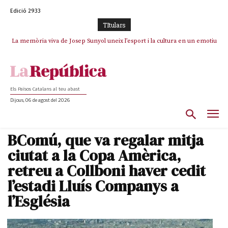
Edició 2933
TItulars
La memòria viva de Josep Sunyol uneix l’esport i la cultura en un emotiu
La “dignitat” a mitges de Marc Puigtió: renuncia a Girona pels àudios però
s’aferra als càrrecs remunerats de Sant Julià i el Consell Comarcal
homenatge a Guadarrama pel seu 90è aniversari
Els Països Catalans al teu abast
Dijous, 06 de agost del 2026
BComú, que va regalar mitja
ciutat a la Copa Amèrica,
retreu a Collboni haver cedit
l’estadi Lluís Companys a
l’Església