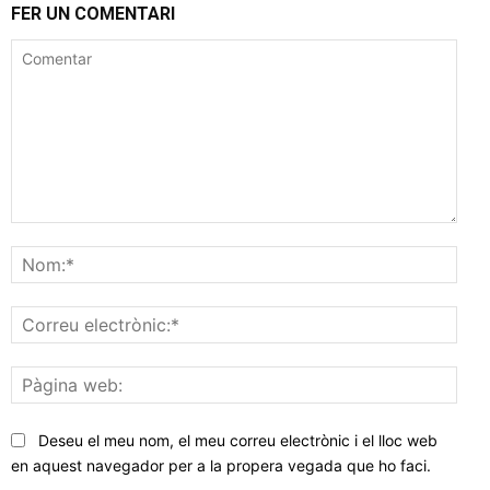
FER UN COMENTARI
Comentar
Nom
Corr
elec
Pàgi
web
Deseu el meu nom, el meu correu electrònic i el lloc web
en aquest navegador per a la propera vegada que ho faci.