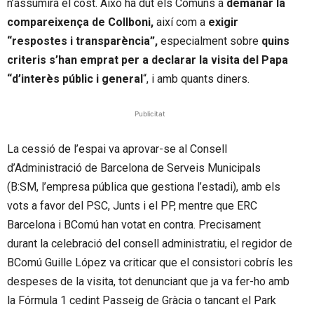
n’assumirà el cost. Això ha dut els Comuns a
demanar la
compareixença de Collboni,
així com a
exigir
“respostes i transparència”,
especialment sobre
quins
criteris s’han emprat per a declarar la visita del Papa
“d’interès públic i general
“, i amb quants diners.
Publicitat
La cessió de l’espai va aprovar-se al Consell
d’Administració de Barcelona de Serveis Municipals
(B:SM, l’empresa pública que gestiona l’estadi), amb els
vots a favor del PSC, Junts i el PP, mentre que ERC
Barcelona i BComú han votat en contra. Precisament
durant la celebració del consell administratiu, el regidor de
BComú Guille López va criticar que el consistori cobrís les
despeses de la visita, tot denunciant que ja va fer-ho amb
la Fórmula 1 cedint Passeig de Gràcia o tancant el Park