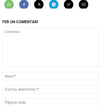
FER UN COMENTARI
Comentar
Nom
Corr
elec
Pàgi
web