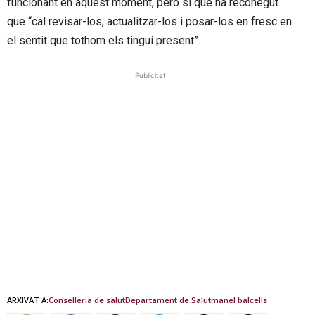
funcionant en aquest moment, però sí que ha reconegut
que “cal revisar-los, actualitzar-los i posar-los en fresc en
el sentit que tothom els tingui present”.
Publicitat
ARXIVAT A:
Conselleria de salut
Departament de Salut
manel balcells