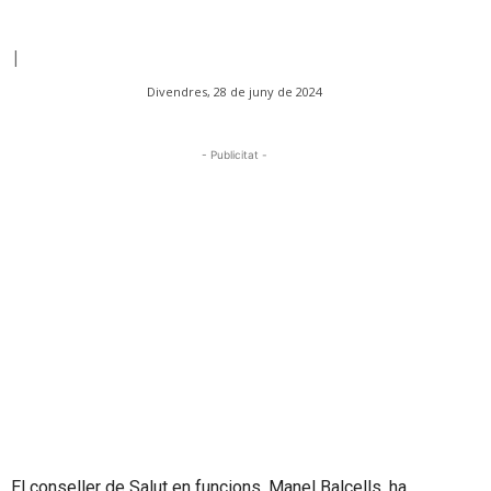
|
Divendres, 28 de juny de 2024
- Publicitat -
El conseller de Salut en funcions, Manel Balcells, ha