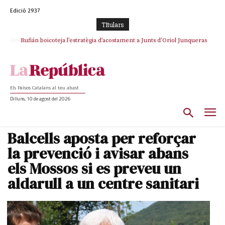
Edició 2937
TItulars
Rufián boicoteja l’estratègia d’acostament a Junts d’Oriol Junqueras
Els Països Catalans al teu abast
Dilluns, 10 de agost del 2026
Balcells aposta per reforçar
la prevenció i avisar abans
els Mossos si es preveu un
aldarull a un centre sanitari