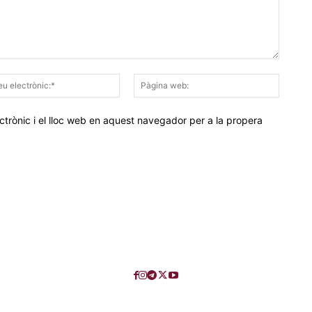
Correu
Pàgina
electrònic:*
web:
trònic i el lloc web en aquest navegador per a la propera