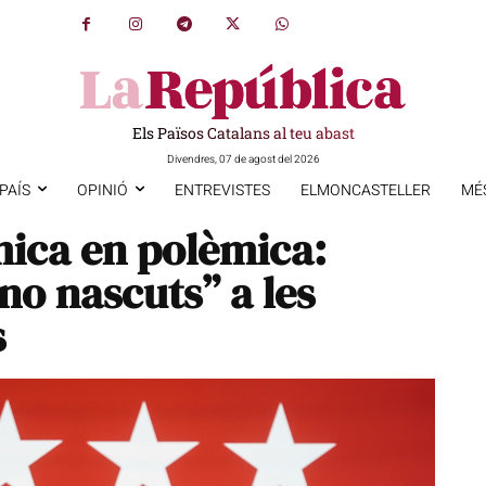
Els Països Catalans al teu abast
Divendres, 07 de agost del 2026
PAÍS
OPINIÓ
ENTREVISTES
ELMONCASTELLER
MÉ
ica en polèmica:
 “no nascuts” a les
s