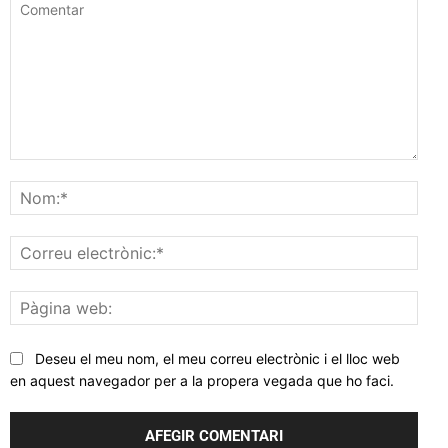
Comentar
Nom
Corr
elec
Pàgi
web
Deseu el meu nom, el meu correu electrònic i el lloc web
en aquest navegador per a la propera vegada que ho faci.