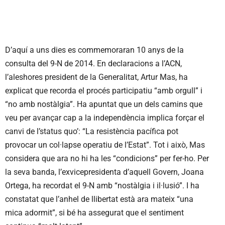
D’aquí a uns dies es commemoraran 10 anys de la
consulta del 9-N de 2014. En declaracions a l’ACN,
l’aleshores president de la Generalitat, Artur Mas, ha
explicat que recorda el procés participatiu “amb orgull” i
“no amb nostàlgia”. Ha apuntat que un dels camins que
veu per avançar cap a la independència implica forçar el
canvi de l’status quo’: “La resistència pacífica pot
provocar un col·lapse operatiu de l’Estat”. Tot i això, Mas
considera que ara no hi ha les “condicions” per fer-ho. Per
la seva banda, l’exvicepresidenta d’aquell Govern, Joana
Ortega, ha recordat el 9-N amb “nostàlgia i il·lusió”. I ha
constatat que l’anhel de llibertat està ara mateix “una
mica adormit”, si bé ha assegurat que el sentiment