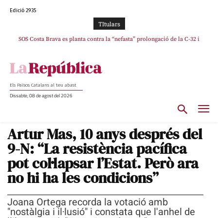
Edició 2935
TItulars
SOS Costa Brava es planta contra la “nefasta” prolongació de la C-32 i
n’exigeix la retirada immediata
Els Països Catalans al teu abast
Dissabte, 08 de agost del 2026
Artur Mas, 10 anys després del
9-N: “La resistència pacífica
pot col·lapsar l’Estat. Però ara
no hi ha les condicions”
Joana Ortega recorda la votació amb
"nostàlgia i il·lusió" i constata que l'anhel de