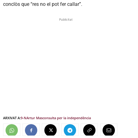
conclòs que “res no el pot fer callar”.
Publicitat
ARXIVAT A:
9-N
Artur Mas
consulta per la independència