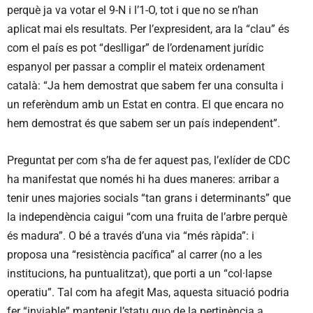
perquè ja va votar el 9-N i l’1-O, tot i que no se n’han
aplicat mai els resultats. Per l’expresident, ara la “clau” és
com el país es pot “deslligar” de l’ordenament jurídic
espanyol per passar a complir el mateix ordenament
català: “Ja hem demostrat que sabem fer una consulta i
un referèndum amb un Estat en contra. El que encara no
hem demostrat és que sabem ser un país independent”.
Preguntat per com s’ha de fer aquest pas, l’exlíder de CDC
ha manifestat que només hi ha dues maneres: arribar a
tenir unes majories socials “tan grans i determinants” que
la independència caigui “com una fruita de l’arbre perquè
és madura”. O bé a través d’una via “més ràpida”: i
proposa una “resistència pacífica” al carrer (no a les
institucions, ha puntualitzat), que porti a un “col·lapse
operatiu”. Tal com ha afegit Mas, aquesta situació podria
fer “inviable” mantenir l’statu quo de la pertinència a