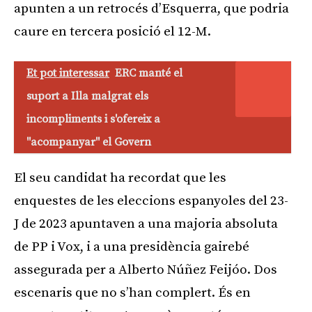
apunten a un retrocés d’Esquerra, que podria
caure en tercera posició el 12-M.
Et pot interessar
ERC manté el
suport a Illa malgrat els
incompliments i s'ofereix a
"acompanyar" el Govern
El seu candidat ha recordat que les
enquestes de les eleccions espanyoles del 23-
J de 2023 apuntaven a una majoria absoluta
de PP i Vox, i a una presidència gairebé
assegurada per a Alberto Núñez Feijóo. Dos
escenaris que no s’han complert. És en