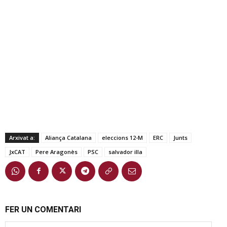
Arxivat a:
Aliança Catalana
eleccions 12-M
ERC
Junts
JxCAT
Pere Aragonès
PSC
salvador illa
FER UN COMENTARI