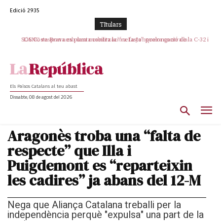
Edició 2935
TItulars
SOS Costa Brava es planta contra la “nefasta” prolongació de la C-32 i
n’exigeix la retirada immediata
Els Països Catalans al teu abast
Dissabte, 08 de agost del 2026
Aragonès troba una “falta de
respecte” que Illa i
Puigdemont es “reparteixin
les cadires” ja abans del 12-M
Nega que Aliança Catalana treballi per la
independència perquè "expulsa" una part de la