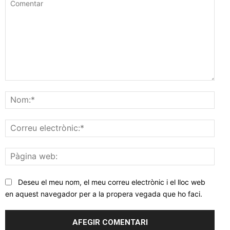
Comentar
Nom
Corr
elec
Pàgi
web
Deseu el meu nom, el meu correu electrònic i el lloc web
en aquest navegador per a la propera vegada que ho faci.