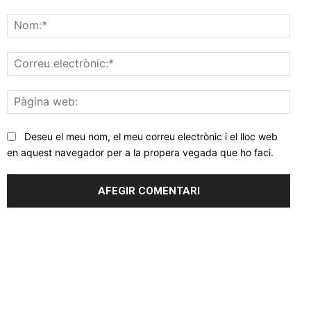
Comentar
Nom
Corr
elec
Pàgi
web
Deseu el meu nom, el meu correu electrònic i el lloc web
en aquest navegador per a la propera vegada que ho faci.