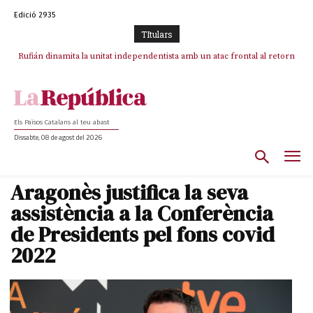
Edició 2935
TItulars
Rufián dinamita la unitat independentista amb un atac frontal al retorn
Puigdemont reivindica la transparència del seu retorn i manté el pols
ferm per la plena llibertat dels encausats
de Puigdemont
Els Països Catalans al teu abast
Dissabte, 08 de agost del 2026
Aragonès justifica la seva
assistència a la Conferència
de Presidents pel fons covid
2022