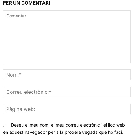
FER UN COMENTARI
Comentar
Nom
Corr
elec
Pàgi
web
Deseu el meu nom, el meu correu electrònic i el lloc web
en aquest navegador per a la propera vegada que ho faci.