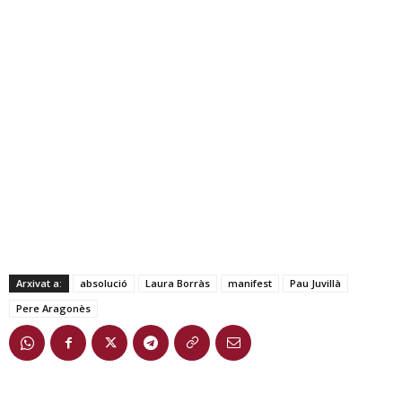
Arxivat a:
absolució
Laura Borràs
manifest
Pau Juvillà
Pere Aragonès