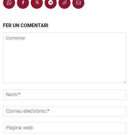
FER UN COMENTARI
Comentar
Nom
Corr
elec
Pàgi
web