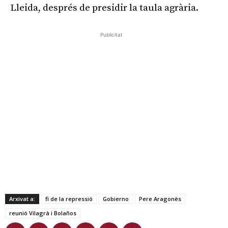
Lleida, després de presidir la taula agrària.
Publicitat
Arxivat a:
fi de la repressió
Gobierno
Pere Aragonès
reunió Vilagrà i Bolaños