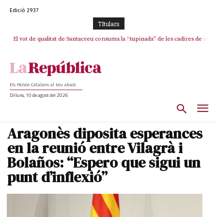
Edició 2937
TItulars
El vot de qualitat de Santacreu consuma la “tupinada” de les cadires de
La mentida de La Vanguardia: “Tres de cada quatre punts del pacte amb
ERC s’han complert”
plata
Els Països Catalans al teu abast
Dilluns, 10 de agost del 2026
Aragonès diposita esperances
en la reunió entre Vilagrà i
Bolaños: “Espero que sigui un
punt d’inflexió”