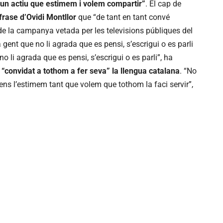
 “un actiu que estimem i volem compartir”
. El cap de
frase d’Ovidi Montllor
que “de tant en tant convé
e de la campanya vetada per les televisions públiques del
a gent que no li agrada que es pensi, s’escrigui o es parli
o li agrada que es pensi, s’escrigui o es parli”, ha
 “convidat a tothom a fer seva” la llengua catalana
. “No
ens l’estimem tant que volem que tothom la faci servir”,