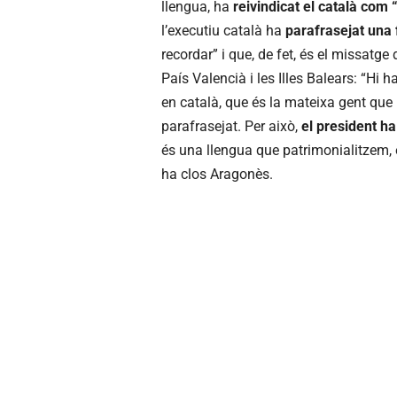
llengua, ha
reivindicat el català com
l’executiu català ha
parafrasejat una 
recordar” i que, de fet, és el missatg
País Valencià i les Illes Balears: “Hi h
en català, que és la mateixa gent que n
parafrasejat. Per això,
el president ha
és una llengua que patrimonialitzem, 
ha clos Aragonès.