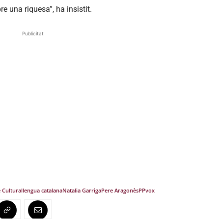
e una riquesa”, ha insistit.
Publicitat
 Cultura
llengua catalana
Natalia Garriga
Pere Aragonès
PP
vox