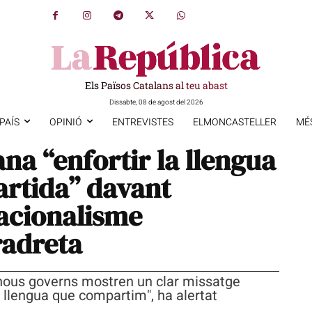
Els Països Catalans al teu abast
Dissabte, 08 de agost del 2026
PAÍS
OPINIÓ
ENTREVISTES
ELMONCASTELLER
MÉ
a “enfortir la llengua
artida” davant
nacionalisme
tradreta
 nous governs mostren un clar missatge
 la llengua que compartim", ha alertat