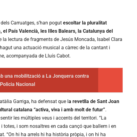
ti dels Carruatges, s’han pogut
escoltar la pluralitat
el País Valencià, les Illes Balears, la Catalunya del
de la lectura de fragments de Jesús Moncada, Isabel Clara
hagut una actuació musical a càrrec de la cantant i
me, acompanyada de Lluís Cabot.
b una mobilització a La Jonquera contra
 Policia Nacional
Natàlia Garriga, ha defensat que l
a revetlla de Sant Joan
tural catalana “activa, viva i amb molt de futur”
.
entir les múltiples veus i accents del territori. “La
s i totes, i som nosaltres en cada cançó que ballem i en
t. “On hi ha arrels hi ha història pròpia, i on hi ha