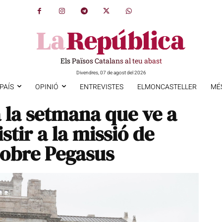
Els Països Catalans al teu abast
Divendres, 07 de agost del 2026
PAÍS
OPINIÓ
ENTREVISTES
ELMONCASTELLER
MÉ
 la setmana que ve a
stir a la missió de
sobre Pegasus