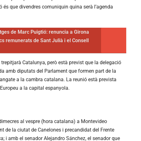
ió és que divendres comuniquin quina serà l’agenda
itges de Marc Puigtió: renuncia a Girona
cs remunerats de Sant Julià i el Consell
repitjarà Catalunya, però està previst que la delegació
a amb diputats del Parlament que formen part de la
langate a la cambra catalana. La reunió està prevista
 Europeu a la capital espanyola.
 dimecres al vespre (hora catalana) a Montevideo
 de la ciutat de Canelones i precandidat del Frente
ca; i amb el senador Alejandro Sánchez, el senador que