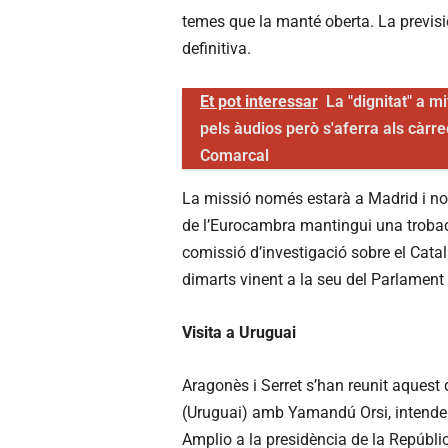
temes que la manté oberta. La previs
definitiva.
Et pot interessar
La "dignitat" a m
pels àudios però s'aferra als càrre
Comarcal
La missió només estarà a Madrid i no t
de l’Eurocambra mantingui una trobad
comissió d’investigació sobre el Cata
dimarts vinent a la seu del Parlament
Visita a Uruguai
Aragonès i Serret s’han reunit aquest
(Uruguai) amb Yamandú Orsi, intendent
Amplio a la presidència de la Repúbli