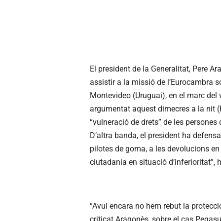
El president de la Generalitat, Pere A
assistir a la missió de l’Eurocambra 
Montevideo (Uruguai), en el marc del v
argumentat aquest dimecres a la nit (
“vulneració de drets” de les persone
D’altra banda, el president ha defensat 
pilotes de goma, a les devolucions en 
ciutadania en situació d’inferioritat”, 
“Avui encara no hem rebut la protecció
criticat Aragonès, sobre el cas Pegasu