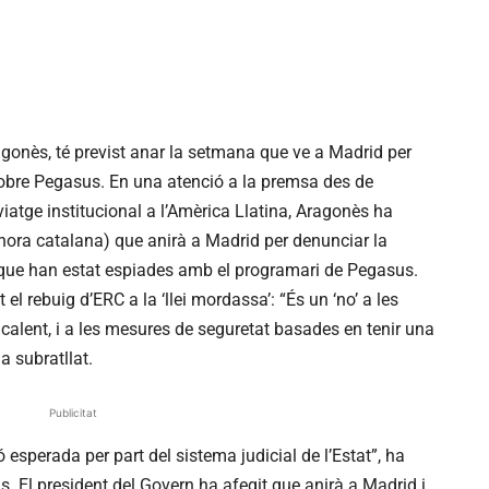
ragonès, té previst anar la setmana que ve a Madrid per
sobre Pegasus. En una atenció a la premsa des de
iatge institucional a l’Amèrica Llatina, Aragonès ha
hora catalana) que anirà a Madrid per denunciar la
s que han estat espiades amb el programari de Pegasus.
el rebuig d’ERC a la ‘llei mordassa’: “És un ‘no’ a les
calent, i a les mesures de seguretat basades en tenir una
ha subratllat.
Publicitat
 esperada per part del sistema judicial de l’Estat”, ha
s. El president del Govern ha afegit que anirà a Madrid i