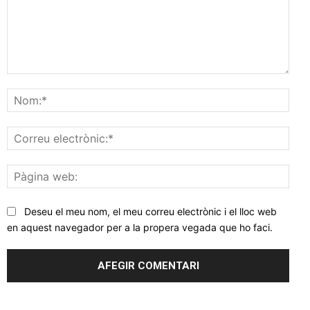
Comentar
Nom
Corr
elec
Pàgi
web
Deseu el meu nom, el meu correu electrònic i el lloc web
en aquest navegador per a la propera vegada que ho faci.