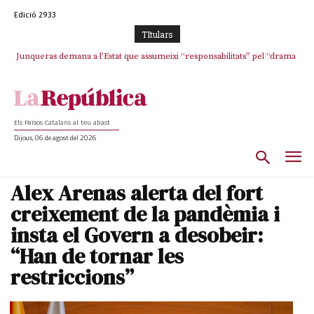
Edició 2933
TItulars
Junqueras demana a l’Estat que assumeixi “responsabilitats” pel “drama
L’abandonament de les seleccions catalanes per part de la UFEC
humà” a Ceuta i avança que Catalunya haurà de continuar acollint
espanyolitza l’esport del país
menors
Els Països Catalans al teu abast
Dijous, 06 de agost del 2026
Alex Arenas alerta del fort
creixement de la pandèmia i
insta el Govern a desobeir:
“Han de tornar les
restriccions”