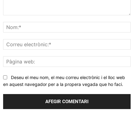
Comentar
Nom
Corr
elec
Pàgi
web
Deseu el meu nom, el meu correu electrònic i el lloc web
en aquest navegador per a la propera vegada que ho faci.