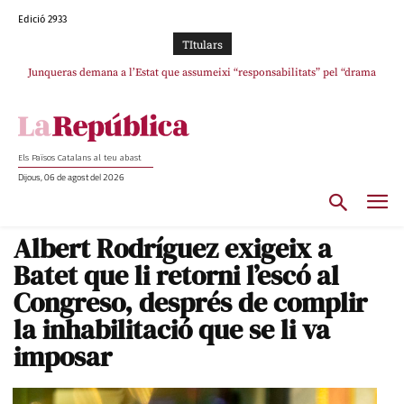
Edició 2933
TItulars
L’abandonament de les seleccions catalanes per part de la UFEC
espanyolitza l’esport del país
Els Països Catalans al teu abast
Dijous, 06 de agost del 2026
Albert Rodríguez exigeix a
Batet que li retorni l’escó al
Congreso, després de complir
la inhabilitació que se li va
imposar