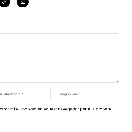
Correu
Pàgina
electrònic:*
web:
trònic i el lloc web en aquest navegador per a la propera