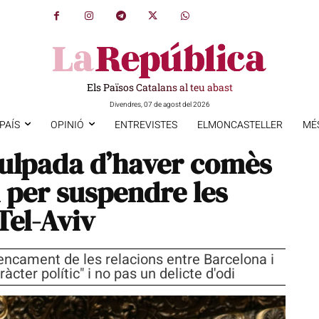
Els Països Catalans al teu abast
Divendres, 07 de agost del 2026
PAÍS
OPINIÓ
ENTREVISTES
ELMONCASTELLER
MÉ
culpada d’haver comès
i per suspendre les
Tel-Aviv
encament de les relacions entre Barcelona i
àcter polític" i no pas un delicte d'odi