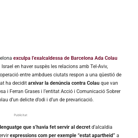
celona
exculpa l’exalcaldessa de Barcelona Ada Colau
 Israel en haver suspès les relacions amb Tel-Aviv,
ooperació entre ambdues ciutats respon a una qüestió de
tjat ha decidit
arxivar la denúncia contra Colau
que van
a i Ferran Grases i l’entitat Acció i Comunicació Sobrer
u d’un delicte d’odi i d’un de prevaricació.
Publicitat
llenguatge que s’havia fet servir al decret
d’alcaldia
ervir
expressions com per exemple “estat apartheid”
a