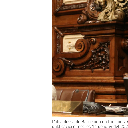
L'alcaldessa de Barcelona en funcions,
publicació: dimecres 14 de juny del 202