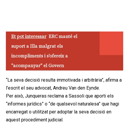
Et pot interessar
ERC manté el
suport a Illa malgrat els
incompliments i s'ofereix a
"acompanyar" el Govern
“La seva decisió resulta immotivada i arbitrària”, afirma a
l’escrit el seu advocat, Andreu Van den Eynde.
Per això, Junqueras reclama a Sassoli que aporti els
“informes jurídics” o “de qualsevol naturalesa” que hagi
encarregat o utilitzat per adoptar la seva decisió en
aquest procediment judicial.