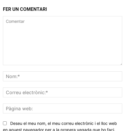
FER UN COMENTARI
Comentar
Nom
Corr
elec
Pàgi
web
Deseu el meu nom, el meu correu electrònic i el lloc web
en aquest navegador per a la propera vegada que ho faci.