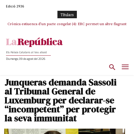
Edició 2936
TItulars
Crònica estiuenca d’un pacte congelat (4): ERC permet un altre flagrant
Rufián boicoteja l’estratègia d’acostament a Junts d’Oriol Junqueras
incompliment de l’acord, les seleccions catalanes un cop més
sacrificades
Els Països Catalans al teu abast
Diumenge, 09 de agost del 2026
Junqueras demanda Sassoli
al Tribunal General de
Luxemburg per declarar-se
“incompetent” per protegir
la seva immunitat