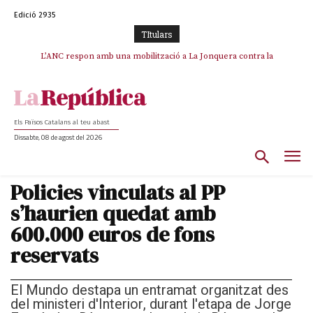
Edició 2935
TItulars
SOS Costa Brava es planta contra la “nefasta” prolongació de la C-32 i
L’ANC respon amb una mobilització a La Jonquera contra la
catalanofòbia i els abusos de la Policia Nacional
n’exigeix la retirada immediata
Els Països Catalans al teu abast
Dissabte, 08 de agost del 2026
Policies vinculats al PP
s’haurien quedat amb
600.000 euros de fons
reservats
El Mundo destapa un entramat organitzat des
del ministeri d'Interior, durant l'etapa de Jorge