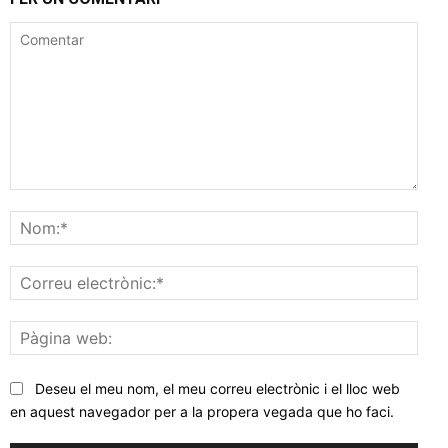
Comentar
Nom
Corr
elec
Pàgi
web
Deseu el meu nom, el meu correu electrònic i el lloc web
en aquest navegador per a la propera vegada que ho faci.