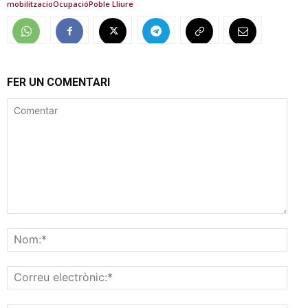
mobilitzacio
Ocupació
Poble Lliure
FER UN COMENTARI
Comentar
Nom
Corr
elec