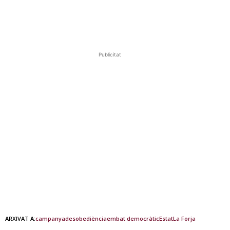
Publicitat
ARXIVAT A:
campanya
desobediència
embat democràtic
Estat
La Forja