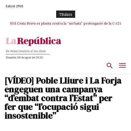
Edició 2935
TItulars
SOS Costa Brava es planta contra la “nefasta” prolongació de la C-32 i
n’exigeix la retirada immediata
Els Països Catalans al teu abast
Dissabte, 08 de agost del 2026
[VÍDEO] Poble Lliure i La Forja
engeguen una campanya
“d’embat contra l’Estat” per
fer que “l’ocupació sigui
insostenible”