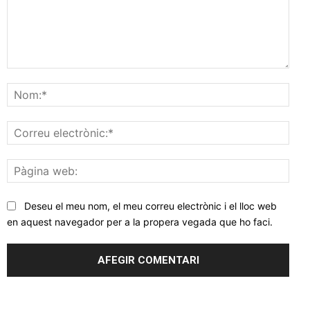
Comentar
Nom
Corr
elec
Pàgi
web
Deseu el meu nom, el meu correu electrònic i el lloc web
en aquest navegador per a la propera vegada que ho faci.