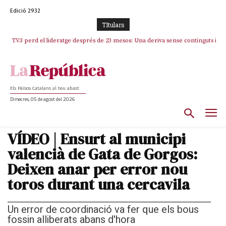
Edició 2932
TItulars
TV3 perd el lideratge després de 23 mesos: Una deriva sense continguts i
en clau espanyola deixa el canal a mans de TVE
Els Països Catalans al teu abast
Dimecres, 05 de agost del 2026
VÍDEO | Ensurt al municipi
valencià de Gata de Gorgos:
Deixen anar per error nou
toros durant una cercavila
Un error de coordinació va fer que els bous
fossin alliberats abans d'hora