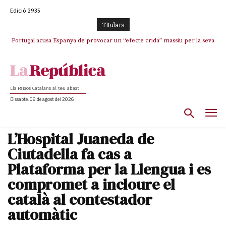
Edició 2935
TItulars
Portugal acusa Espanya de provocar un “efecte crida” massiu per la seva
El col·lapse de l’operació de Marc Puigtió a Girona: desbandada de
l’oportunisme i fracàs de ‘Militància Decidim’
“manca de regulació” migratòria
Els Països Catalans al teu abast
Dissabte, 08 de agost del 2026
L’Hospital Juaneda de
Ciutadella fa cas a
Plataforma per la Llengua i es
compromet a incloure el
català al contestador
automàtic