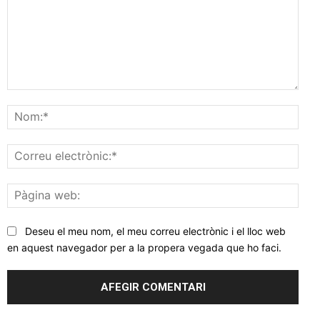
Comentar
Nom
Corr
elec
Pàgi
web
Deseu el meu nom, el meu correu electrònic i el lloc web
en aquest navegador per a la propera vegada que ho faci.