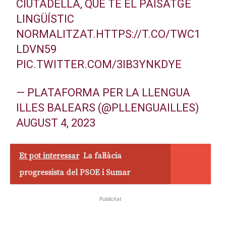
CIUTADELLA, QUE TÉ EL PAISATGE
LINGÜÍSTIC
NORMALITZAT.
HTTPS://T.CO/TWC1
LDVN59
PIC.TWITTER.COM/3IB3YNKDYE
— PLATAFORMA PER LA LLENGUA
ILLES BALEARS (@PLLENGUAILLES)
AUGUST 4, 2023
Et pot interessar
La fal·làcia
progressista del PSOE i Sumar
Publicitat