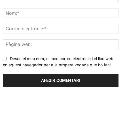
Comentar
Nom
Corr
elec
Pàgi
web
Deseu el meu nom, el meu correu electrònic i el lloc web
en aquest navegador per a la propera vegada que ho faci.