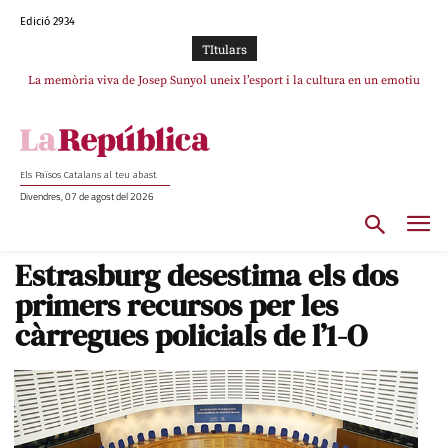
Edició 2934
TItulars
La memòria viva de Josep Sunyol uneix l’esport i la cultura en un emotiu
La “dignitat” a mitges de Marc Puigtió: renuncia a Girona pels àudios però
s’aferra als càrrecs remunerats de Sant Julià i el Consell Comarcal
homenatge a Guadarrama pel seu 90è aniversari
Els Països Catalans al teu abast
Divendres, 07 de agost del 2026
Estrasburg desestima els dos
primers recursos per les
càrregues policials de l’1-O