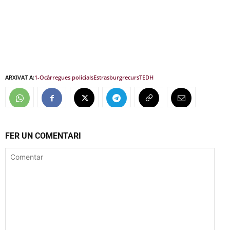
ARXIVAT A:
1-O
càrregues policials
Estrasburg
recurs
TEDH
FER UN COMENTARI