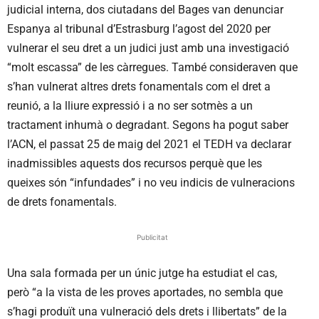
judicial interna, dos ciutadans del Bages van denunciar
Espanya al tribunal d’Estrasburg l’agost del 2020 per
vulnerar el seu dret a un judici just amb una investigació
“molt escassa” de les càrregues. També consideraven que
s’han vulnerat altres drets fonamentals com el dret a
reunió, a la lliure expressió i a no ser sotmès a un
tractament inhumà o degradant. Segons ha pogut saber
l’ACN, el passat 25 de maig del 2021 el TEDH va declarar
inadmissibles aquests dos recursos perquè que les
queixes són “infundades” i no veu indicis de vulneracions
de drets fonamentals.
Publicitat
Una sala formada per un únic jutge ha estudiat el cas,
però “a la vista de les proves aportades, no sembla que
s’hagi produït una vulneració dels drets i llibertats” de la