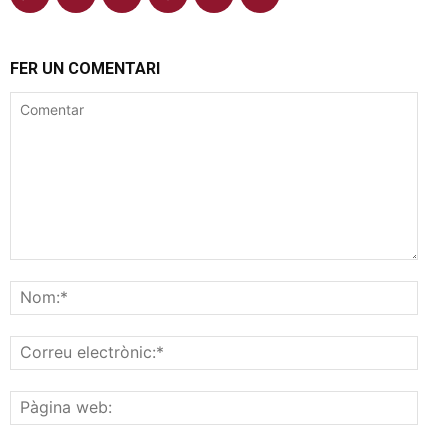
FER UN COMENTARI
Comentar
Nom
Corr
elec
Pàgi
web