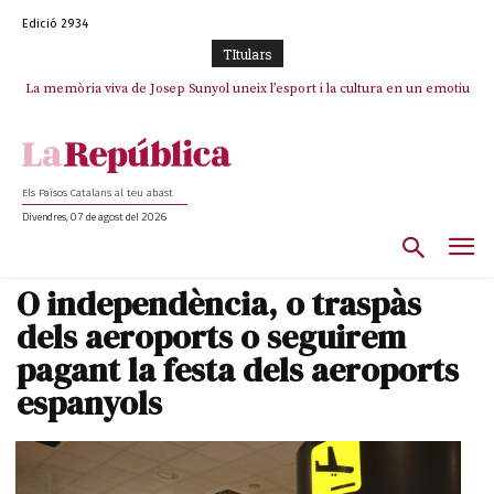
Edició 2934
TItulars
La memòria viva de Josep Sunyol uneix l’esport i la cultura en un emotiu
La “dignitat” a mitges de Marc Puigtió: renuncia a Girona pels àudios però
s’aferra als càrrecs remunerats de Sant Julià i el Consell Comarcal
homenatge a Guadarrama pel seu 90è aniversari
Els Països Catalans al teu abast
Divendres, 07 de agost del 2026
O independència, o traspàs
dels aeroports o seguirem
pagant la festa dels aeroports
espanyols