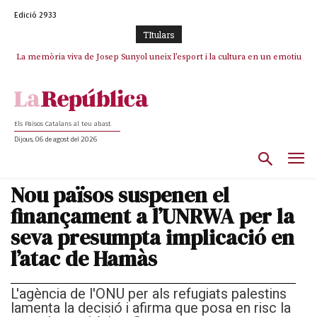
Edició 2933
TItulars
La memòria viva de Josep Sunyol uneix l’esport i la cultura en un emotiu
La “dignitat” a mitges de Marc Puigtió: renuncia a Girona pels àudios però
s’aferra als càrrecs remunerats de Sant Julià i el Consell Comarcal
homenatge a Guadarrama pel seu 90è aniversari
Els Països Catalans al teu abast
Dijous, 06 de agost del 2026
Nou països suspenen el
finançament a l’UNRWA per la
seva presumpta implicació en
l’atac de Hamàs
L'agència de l'ONU per als refugiats palestins
lamenta la decisió i afirma que posa en risc la