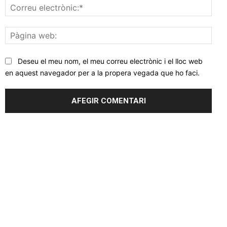
Corr
elec
Pàgi
web
Deseu el meu nom, el meu correu electrònic i el lloc web
en aquest navegador per a la propera vegada que ho faci.