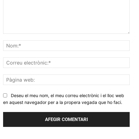
Comentar
Nom
Corr
elec
Pàgi
web
Deseu el meu nom, el meu correu electrònic i el lloc web
en aquest navegador per a la propera vegada que ho faci.