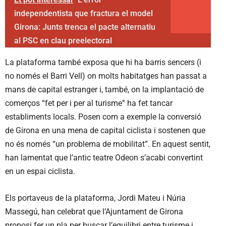
independentista que fractura el model
Girona: Junts trenca el pacte alternatiu
al PSC en clau preelectoral
La plataforma també exposa que hi ha barris sencers (i
no només el Barri Vell) on molts habitatges han passat a
mans de capital estranger i, també, on la implantació de
comerços “fet per i per al turisme” ha fet tancar
establiments locals. Posen com a exemple la conversió
de Girona en una mena de capital ciclista i sostenen que
no és només “un problema de mobilitat”. En aquest sentit,
han lamentat que l’antic teatre Odeon s’acabi convertint
en un espai ciclista.
Els portaveus de la plataforma, Jordi Mateu i Núria
Massegú, han celebrat que l’Ajuntament de Girona
proposi fer un pla per buscar l’equilibri entre turisme i