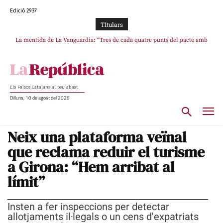
Edició 2937
TItulars
La mentida de La Vanguardia: “Tres de cada quatre punts del pacte amb
ERC s’han complert”
Els Països Catalans al teu abast
Dilluns, 10 de agost del 2026
Neix una plataforma veïnal
que reclama reduir el turisme
a Girona: “Hem arribat al
límit”
Insten a fer inspeccions per detectar
allotjaments il·legals o un cens d'expatriats