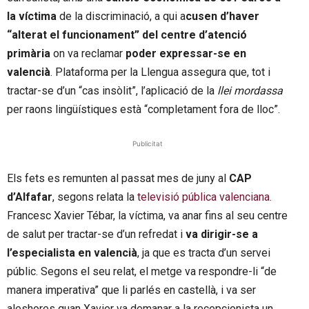
la víctima
de la discriminació, a qui a
cusen d’haver
“alterat el funcionament” del centre d’atenció
primària
on va reclamar
poder expressar-se en
valencià
. Plataforma per la Llengua assegura que, tot i
tractar-se d’un “cas insòlit”, l’aplicació de la
llei mordassa
per raons lingüístiques està “completament fora de lloc”.
Publicitat
Els fets es remunten al passat mes de juny al
CAP
d’Alfafar
, segons relata la
televisió pública valenciana
.
Francesc Xavier Tébar, la víctima, va anar fins al seu centre
de salut per tractar-se d’un refredat i
va dirigir-se a
l’especialista en valencià
, ja que es tracta d’un servei
públic. Segons el seu relat, el metge va respondre-li “de
manera imperativa” que li parlés en castellà, i va ser
aleshores quan Xavier va demanar a la recepcionista un