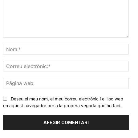
Comentar
Nom
Corr
elec
Pàgi
web
Deseu el meu nom, el meu correu electrònic i el lloc web
en aquest navegador per a la propera vegada que ho faci.