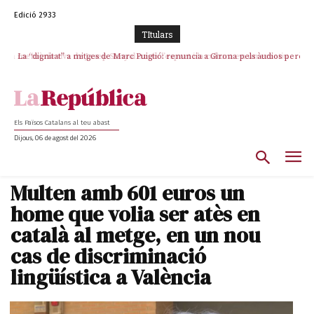
Edició 2933
TItulars
La “dignitat” a mitges de Marc Puigtió: renuncia a Girona pels àudios però
s’aferra als càrrecs remunerats de Sant Julià i el Consell Comarcal
Els Països Catalans al teu abast
Dijous, 06 de agost del 2026
Multen amb 601 euros un
home que volia ser atès en
català al metge, en un nou
cas de discriminació
lingüística a València