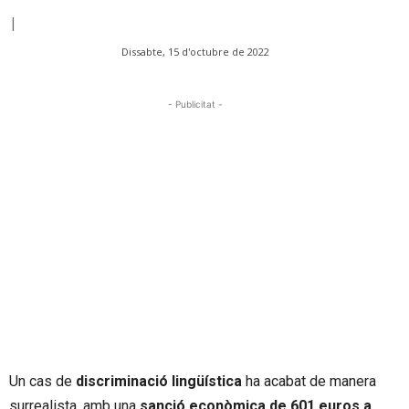
|
Dissabte, 15 d'octubre de 2022
- Publicitat -
Un cas de
discriminació lingüística
ha acabat de manera
surrealista, amb una
sanció econòmica de 601 euros a