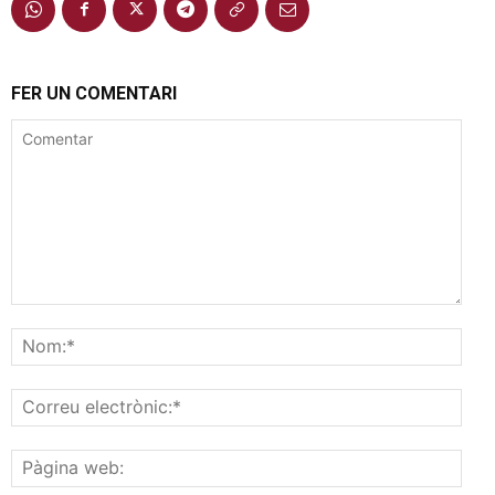
FER UN COMENTARI
Comentar
Nom
Corr
elec
Pàgi
web