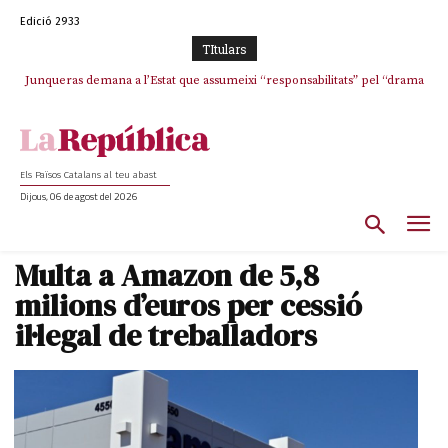
Edició 2933
TItulars
Junqueras demana a l’Estat que assumeixi “responsabilitats” pel “drama
L’abandonament de les seleccions catalanes per part de la UFEC
humà” a Ceuta i avança que Catalunya haurà de continuar acollint
espanyolitza l’esport del país
menors
Els Països Catalans al teu abast
Dijous, 06 de agost del 2026
Multa a Amazon de 5,8
milions d’euros per cessió
il·legal de treballadors