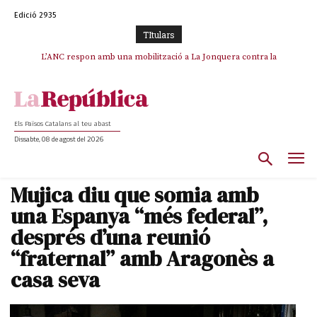
Edició 2935
TItulars
SOS Costa Brava es planta contra la “nefasta” prolongació de la C-32 i
L’ANC respon amb una mobilització a La Jonquera contra la
catalanofòbia i els abusos de la Policia Nacional
n’exigeix la retirada immediata
Els Països Catalans al teu abast
Dissabte, 08 de agost del 2026
Mujica diu que somia amb
una Espanya “més federal”,
després d’una reunió
“fraternal” amb Aragonès a
casa seva