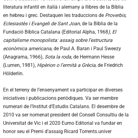
literatura infantil en italià i alemany a llibres de la Bíblia
en hebreu i grec. Destaquen les traduccions de
Proverbis,
Eclesiastès
i
Evangeli de Sant Joan
, de la Bíblia de la
Fundació Bíblica Catalana (Editorial Alpha, 1968
),
El
capitalisme monopolista:
assaig sobre l’estructura
econòmica americana
,
de Paul A. Baran i Paul Sweezy
(Anagrama, 1966),
Sota la roda
,
de Hermann Hesse
(Lumen, 1981),
Hipèrion o l’ermità a Grècia
, de Friedrich
Hölderlin.
En el terreny de l’ensenyament va participar en diverses
iniciatives i publicacions periòdiques. Va ser membre
numerari de l’Institut d’Estudis Catalans. El desembre de
2010 va ser nomenat president del Consell Consultiu de la
Universitat de Vic i el 2020 Eumo Editorial va fundar en
honor seu el Premi d’assaig Ricard Torrents.univer