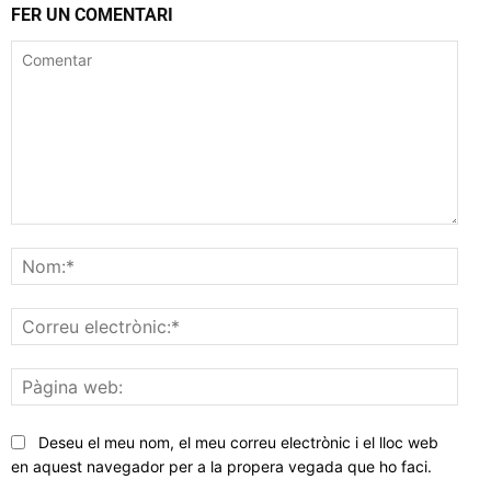
FER UN COMENTARI
Comentar
Nom
Corr
elec
Pàgi
web
Deseu el meu nom, el meu correu electrònic i el lloc web
en aquest navegador per a la propera vegada que ho faci.