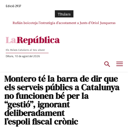
Edició 2937
TItulars
Rufián boicoteja l’estratègia d’acostament a Junts d’Oriol Junqueras
Els Països Catalans al teu abast
Dilluns, 10 de agost del 2026
Montero té la barra de dir que
els serveis públics a Catalunya
no funcionen bé per la
“gestió”, ignorant
deliberadament
l’espoli fiscal crònic