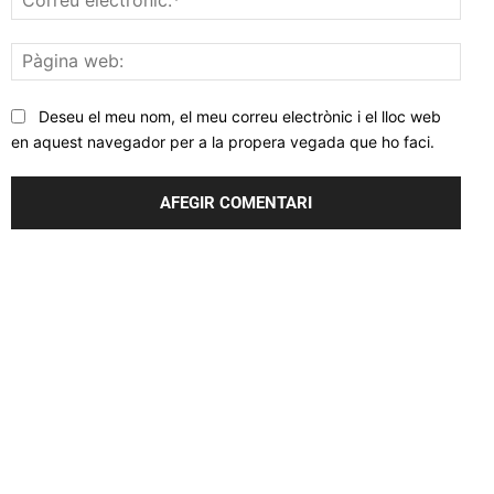
elec
Pàgi
web
Deseu el meu nom, el meu correu electrònic i el lloc web
en aquest navegador per a la propera vegada que ho faci.