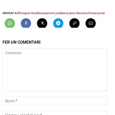
ARXIVAT A:
ERC
espoli fiscal
finançament just
María Jesús Montero
Teresa Jordà
FER UN COMENTARI
Comentar
Nom
Corr