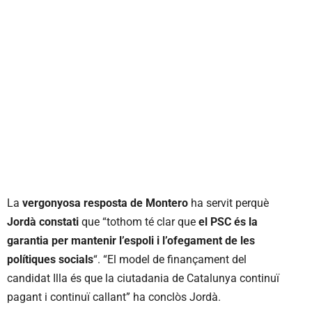
La
vergonyosa resposta de Montero
ha servit perquè
Jordà constati
que “tothom té clar que
el PSC és la
garantia per mantenir l’espoli i l’ofegament de les
polítiques socials
“. “El model de finançament del
candidat Illa és que la ciutadania de Catalunya continuï
pagant i continuï callant” ha conclòs Jordà.