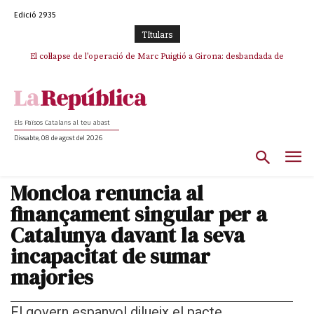
Edició 2935
TItulars
El col·lapse de l’operació de Marc Puigtió a Girona: desbandada de
l’oportunisme i fracàs de ‘Militància Decidim’
Els Països Catalans al teu abast
Dissabte, 08 de agost del 2026
Moncloa renuncia al
finançament singular per a
Catalunya davant la seva
incapacitat de sumar
majories
El govern espanyol dilueix el pacte