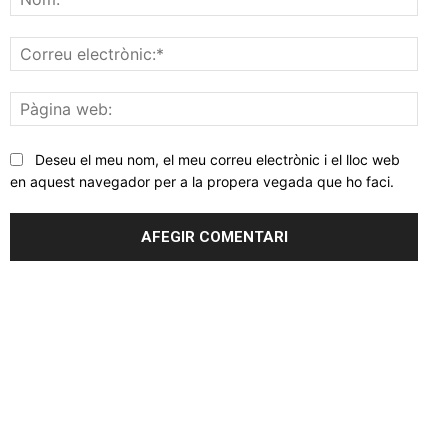
Corr
elec
Pàgi
web
Deseu el meu nom, el meu correu electrònic i el lloc web
en aquest navegador per a la propera vegada que ho faci.