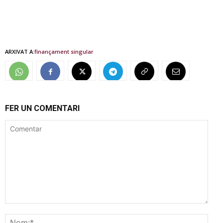
ARXIVAT A:
finançament singular
FER UN COMENTARI
Comentar
Nom