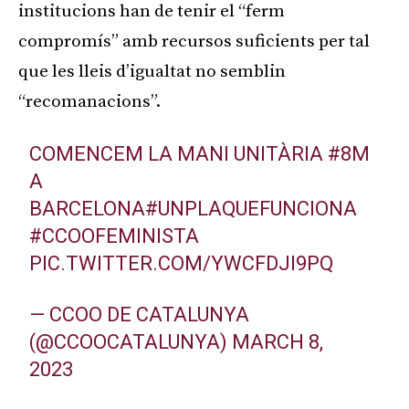
institucions han de tenir el “ferm
compromís” amb recursos suficients per tal
que les lleis d’igualtat no semblin
“recomanacions”.
COMENCEM LA MANI UNITÀRIA
#8M
A
BARCELONA
#UNPLAQUEFUNCIONA
#CCOOFEMINISTA
PIC.TWITTER.COM/YWCFDJI9PQ
— CCOO DE CATALUNYA
(@CCOOCATALUNYA)
MARCH 8,
2023