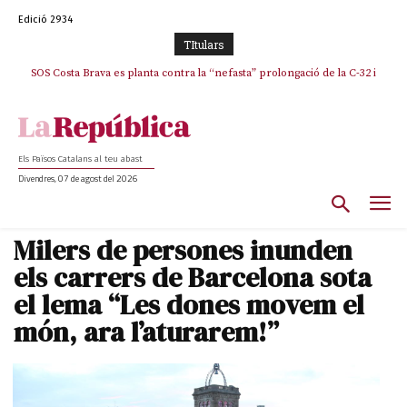
Edició 2934
TItulars
SOS Costa Brava es planta contra la “nefasta” prolongació de la C-32 i
La memòria viva de Josep Sunyol uneix l’esport i la cultura en un emotiu
homenatge a Guadarrama pel seu 90è aniversari
n’exigeix la retirada immediata
Els Països Catalans al teu abast
Divendres, 07 de agost del 2026
Milers de persones inunden
els carrers de Barcelona sota
el lema “Les dones movem el
món, ara l’aturarem!”