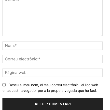
Comentar
Nom
Corr
elec
Pàgi
web
Deseu el meu nom, el meu correu electrònic i el lloc web
en aquest navegador per a la propera vegada que ho faci.