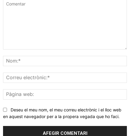
Comentar
Nom
Corr
elec
Pàgi
web
Deseu el meu nom, el meu correu electrònic i el lloc web
en aquest navegador per a la propera vegada que ho faci.