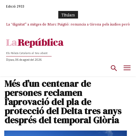
Edició 2933
TItulars
La “dignitat” a mitges de Marc Puigtió: renuncia a Girona pels àudios però
Junts exigeix que Catalunya quedi “fora” del repartiment dels menors
s’aferra als càrrecs remunerats de Sant Julià i el Consell Comarcal
migrants de Ceuta
Els Països Catalans al teu abast
Dijous, 06 de agost del 2026
Més d’un centenar de
persones reclamen
l’aprovació del pla de
protecció del Delta tres anys
després del temporal Glòria